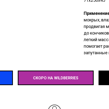
71х250х45
Применение
мокрых, вла
продвигая м
до кончико
легкий масс
помогает ра
запутанные 
СКОРО НА WILDBERRIES