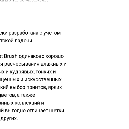
ска для волос Мороженое
ски разработана с учетом
тской ладони.
t Brush одинаково хорошо
ля расчесывания влажных и
ых и кудрявых, тонких и
ощенных и искусственных
кий выбор принтов, ярких
цветов, а также
анных коллекций и
й выгодно отличает щетки
 других.