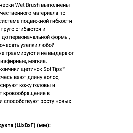
чески Wet Brush выполнены
чественного материала по
системе подвижной гибкости
, упруго сгибаются и
 до первоначальной формы,
очесать узелки любой
не травмируют и не выдерают
иэфирные, мягкие,
кончики щетинок SofTips™
счесывают длину волос,
сируют кожу головы и
т кровообращение в
и способствуют росту новых
дукта (ШхВхГ) (мм):