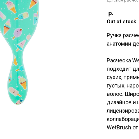
Детская расче
р.
Out of stock
Ручка расче
анатомии де
Расческа We
подходит д
сухих, прям
густых, нар
волос. Широ
дизайнов и 
лицензиров
коллабораци
WetBrush от